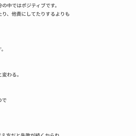
分の中ではポジティブです。
たり、他責にしてたりするよりも
す。
と変わる。
ので
考え方だと失敗が続くからね。