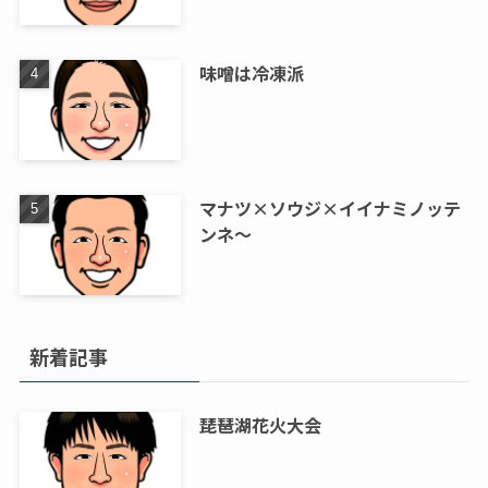
味噌は冷凍派
マナツ×ソウジ×イイナミノッテ
ンネ～
新着記事
琵琶湖花火大会