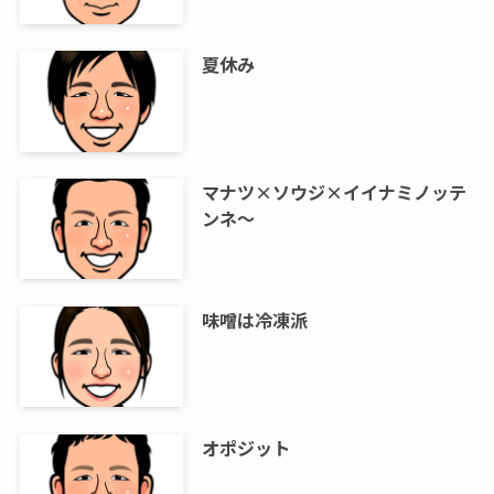
夏休み
マナツ×ソウジ×イイナミノッテ
ンネ～
味噌は冷凍派
オポジット