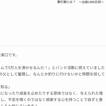
繁忙期とは？ ～出航1865日目～
の濱口です。
ームで5万人を沸かせるんだ！」とバンド活動に燃えていました
人の父として奮闘し、なんとか釣りに行けないかと時間を探して
を知る」
慢になったり成長を止めたりする意味ではなく、与えられた環
くし、不足を嘆くのではなく感謝する心を持つことで自ずと豊
てくると信じています！