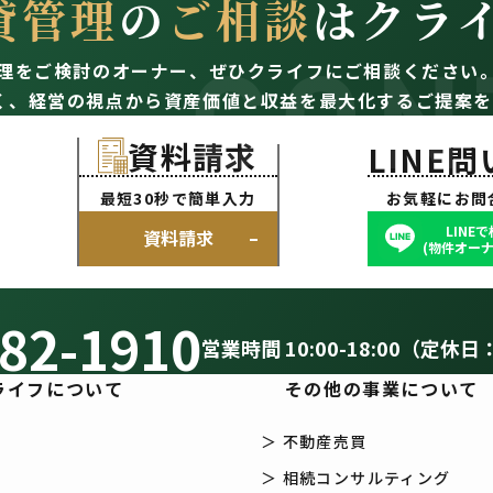
貸管理
の
ご相談
はクラ
CON
理をご検討のオーナー、
ぜひクライフにご相談ください
く、経営の視点から資産価値と収益を最大化するご提案を
資料請求
LINE
最短30秒で簡単入力
お気軽にお問
LINE
資料請求
(物件オーナ
82-1910
営業時間 10:00-18:00（定休日
ライフについて
その他の事業について
＞ 不動産売買
＞ 相続コンサルティング