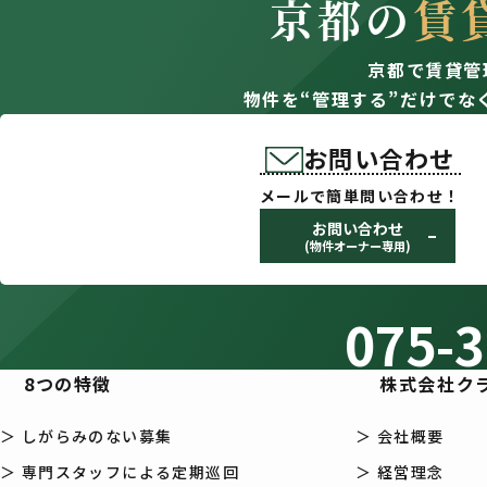
京都の
賃
京都で賃貸管
物件を“管理する”だけでな
お問い合わせ
メールで簡単問い合わせ！
お問い合わせ
(物件オーナー専用)
075-3
8つの特徴
株式会社ク
＞ しがらみのない募集
＞ 会社概要
＞ 専門スタッフによる定期巡回
＞ 経営理念