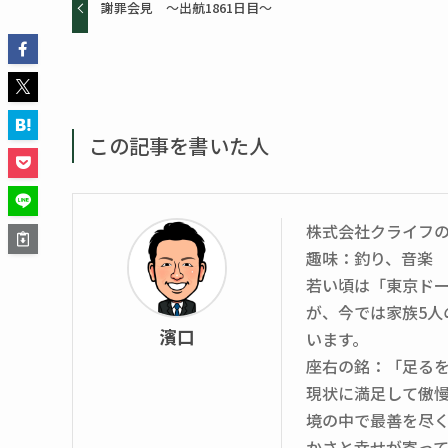
謝罪会見 ～出航1861日目～
この記事を書いた人
株式会社クライフ
趣味：釣り、音楽
若い頃は「東京ド
が、今では家族5
濱口
います。
座右の銘：「足る
現状に満足して傲
境の中で最善を尽
かさと幸せが寄っ