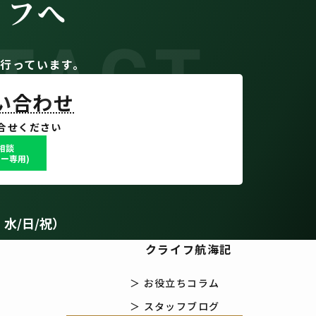
イフへ
TACT
。
行っています。
問い合わせ
合せください
で相談
ー専用)
：水/日/祝）
クライフ航海記
＞ お役立ちコラム
＞ スタッフブログ