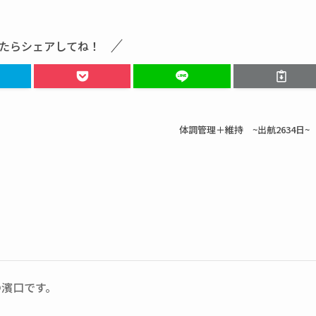
たらシェアしてね！
体調管理＋維持 ~出航2634日~
の濱口です。