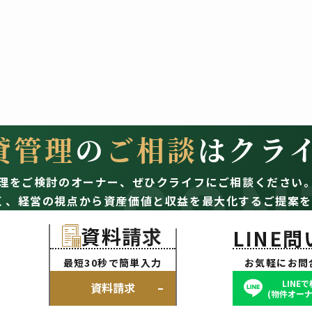
貸管理
の
ご相談
はクラ
CON
理をご検討のオーナー、
ぜひクライフにご相談ください
く、経営の視点から資産価値と収益を最大化するご提案を
資料請求
LINE
最短30秒で簡単入力
お気軽にお問
LINE
資料請求
(物件オーナ