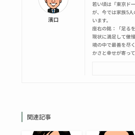
若い頃は「東京ド
が、今では家族5
濱口
います。
座右の銘：「足る
現状に満足して傲
境の中で最善を尽
かさと幸せが寄っ
関連記事