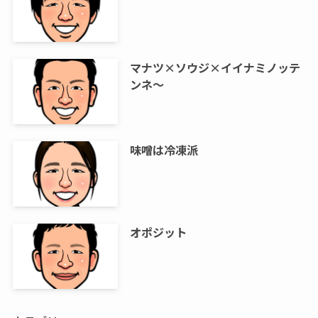
マナツ×ソウジ×イイナミノッテ
ンネ～
味噌は冷凍派
オポジット