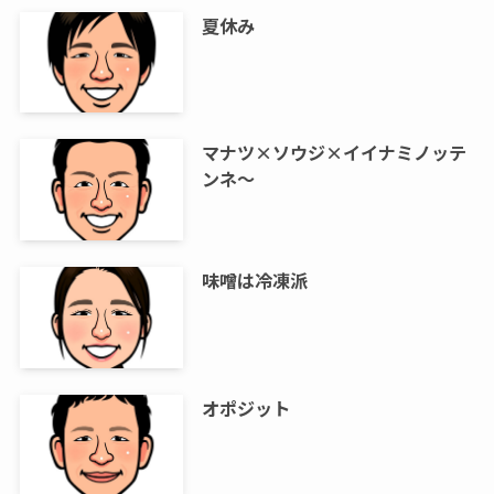
夏休み
マナツ×ソウジ×イイナミノッテ
ンネ～
味噌は冷凍派
オポジット