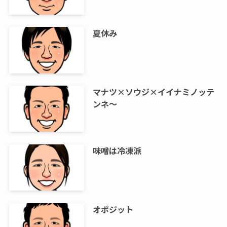
夏休み
マナツ×ソウジ×イイナミノッテ
ンネ～
味噌は冷凍派
オポジット