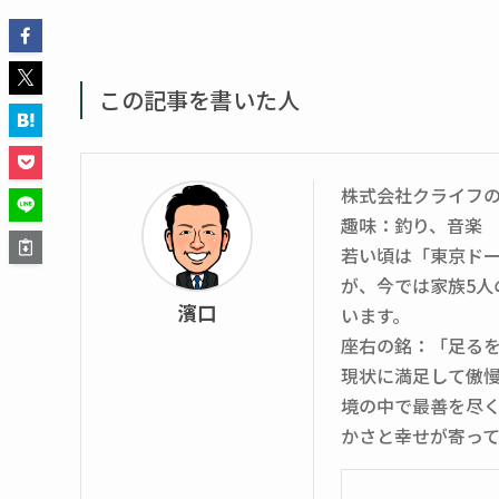
この記事を書いた人
株式会社クライフ
趣味：釣り、音楽
若い頃は「東京ド
が、今では家族5
濱口
います。
座右の銘：「足る
現状に満足して傲
境の中で最善を尽
かさと幸せが寄っ