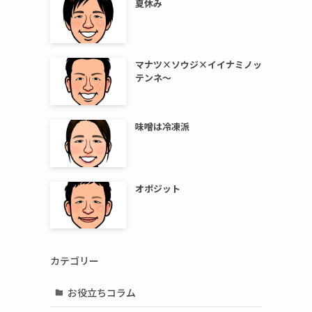
夏休み
マナツ×ソウジ×イイナミノッ
テンネ～
味噌は冷凍派
オポジット
カテゴリー
お役立ちコラム