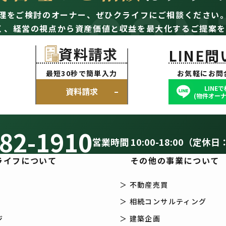
CON
理をご検討のオーナー、
ぜひクライフにご相談ください
く、経営の視点から資産価値と収益を最大化するご提案を
資料請求
LINE
最短30秒で簡単入力
お気軽にお問
LINE
資料請求
(物件オーナ
82-1910
営業時間 10:00-18:00（定休日
ライフについて
その他の事業について
＞ 不動産売買
＞ 相続コンサルティング
ジ
＞ 建築企画