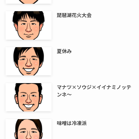
琵琶湖花火大会
夏休み
マナツ×ソウジ×イイナミノッテ
ンネ～
味噌は冷凍派