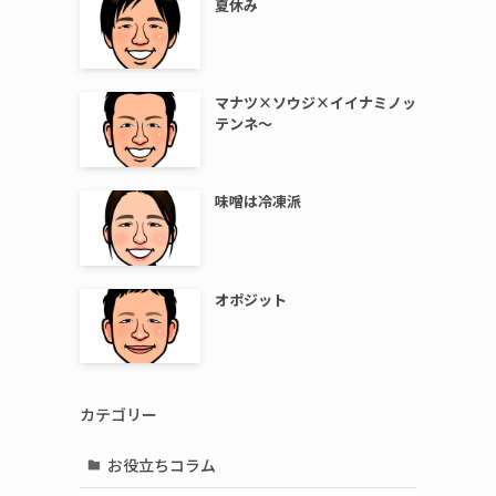
夏休み
マナツ×ソウジ×イイナミノッ
テンネ～
味噌は冷凍派
オポジット
カテゴリー
お役立ちコラム