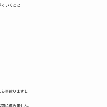
手くいくこと
たら事故りますし
ば前に進みません。