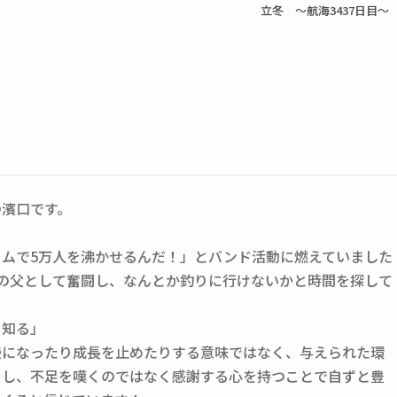
立冬 ～航海3437日目～
の濱口です。
ームで5万人を沸かせるんだ！」とバンド活動に燃えていました
人の父として奮闘し、なんとか釣りに行けないかと時間を探して
を知る」
慢になったり成長を止めたりする意味ではなく、与えられた環
くし、不足を嘆くのではなく感謝する心を持つことで自ずと豊