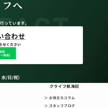
イフへ
TACT
。
行っています。
問い合わせ
合せください
で相談
ー専用)
：水/日/祝）
クライフ航海記
＞ お役立ちコラム
＞ スタッフブログ