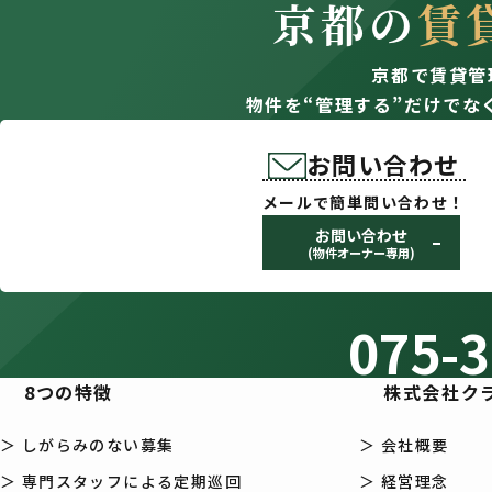
京都の
賃
京都で賃貸管
物件を“管理する”だけでな
お問い合わせ
メールで簡単問い合わせ！
お問い合わせ
(物件オーナー専用)
075-3
8つの特徴
株式会社ク
＞ しがらみのない募集
＞ 会社概要
＞ 専門スタッフによる定期巡回
＞ 経営理念