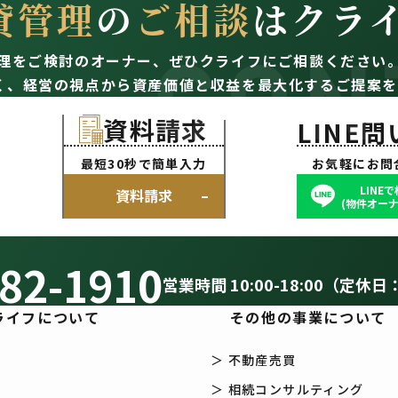
貸管理
の
ご相談
はクラ
CON
理をご検討のオーナー、
ぜひクライフにご相談ください
く、経営の視点から資産価値と収益を最大化するご提案を
資料請求
LINE
最短30秒で簡単入力
お気軽にお問
LINE
資料請求
(物件オーナ
82-1910
営業時間 10:00-18:00（定休日
ライフについて
その他の事業について
＞ 不動産売買
＞ 相続コンサルティング