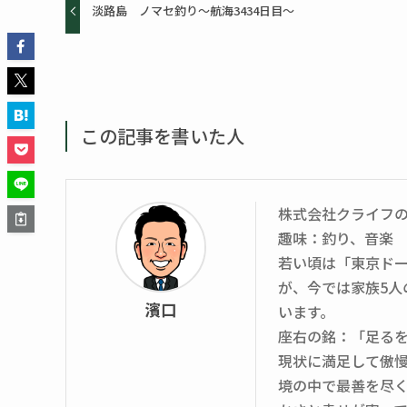
淡路島 ノマセ釣り～航海3434日目～
この記事を書いた人
株式会社クライフ
趣味：釣り、音楽
若い頃は「東京ド
が、今では家族5
濱口
います。
座右の銘：「足る
現状に満足して傲
境の中で最善を尽