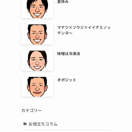
夏休み
マナツ×ソウジ×イイナミノッ
テンネ～
味噌は冷凍派
オポジット
カテゴリー
お役立ちコラム