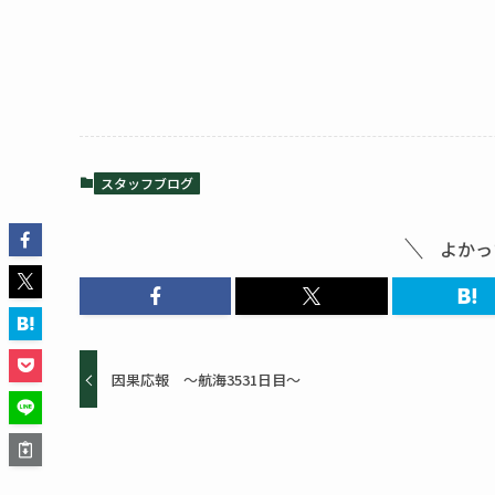
スタッフブログ
よかっ
因果応報 ～航海3531日目～