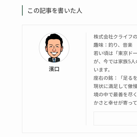
この記事を書いた人
株式会社クライフ
趣味：釣り、音楽
若い頃は「東京ド
が、今では家族5
濱口
います。
座右の銘：「足る
現状に満足して傲
境の中で最善を尽
かさと幸せが寄っ