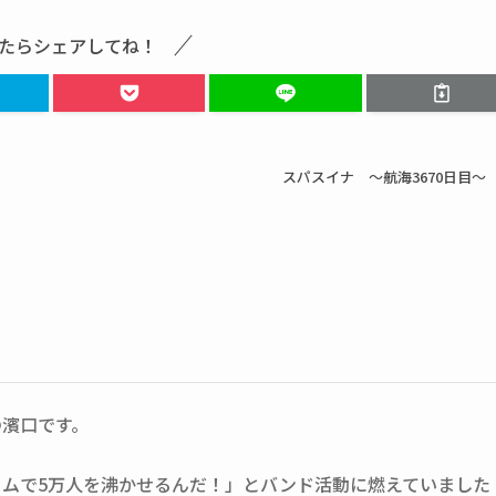
たらシェアしてね！
スパスイナ ～航海3670日目～
の濱口です。
ームで5万人を沸かせるんだ！」とバンド活動に燃えていました