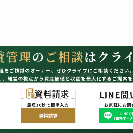
貸管理
の
ご相談
はクラ
CON
理をご検討のオーナー、
ぜひクライフにご相談ください
く、経営の視点から資産価値と収益を最大化するご提案を
資料請求
LINE
最短30秒で簡単入力
お気軽にお問
LINE
資料請求
(物件オーナ