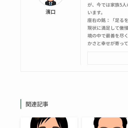
が、今では家族5
濱口
います。
座右の銘：「足る
現状に満足して傲
境の中で最善を尽
かさと幸せが寄っ
関連記事