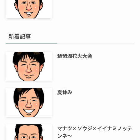
新着記事
琵琶湖花火大会
夏休み
マナツ×ソウジ×イイナミノッテ
ンネ～