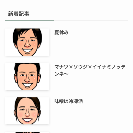
新着記事
夏休み
マナツ×ソウジ×イイナミノッテ
ンネ～
味噌は冷凍派