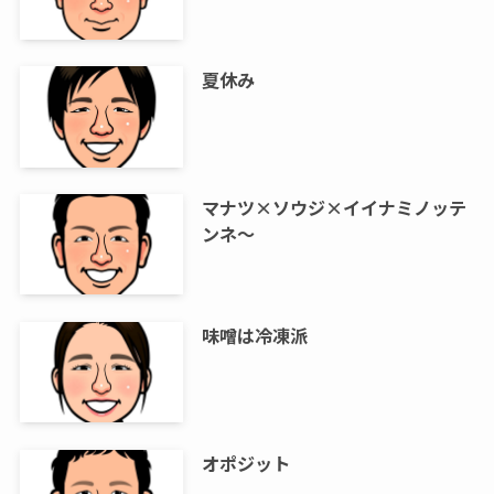
夏休み
マナツ×ソウジ×イイナミノッテ
ンネ～
味噌は冷凍派
オポジット