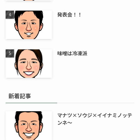
発表会！！
味噌は冷凍派
新着記事
マナツ×ソウジ×イイナミノッテ
ンネ～