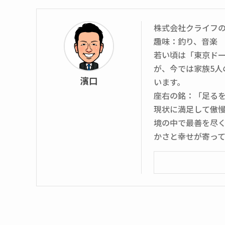
株式会社クライフ
趣味：釣り、音楽
若い頃は「東京ド
が、今では家族5
濱口
います。
座右の銘：「足る
現状に満足して傲
境の中で最善を尽
かさと幸せが寄っ