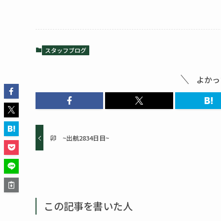
スタッフブログ
よかっ
卯 ~出航2834日目~
この記事を書いた人