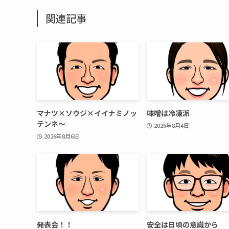
関連記事
マナツ×ソウジ×イイナミノッ
味噌は冷凍派
テンネ～
2026年8月4日
2026年8月6日
発表会！！
安全は日頃の意識から