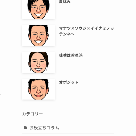
夏休み
マナツ×ソウジ×イイナミノッ
テンネ～
味噌は冷凍派
オポジット
一
カテゴリー
お役立ちコラム