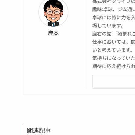
株式会社クライフ
趣味:卓球、ジム通
卓球には特に力を入
場しています。
岸本
座右の銘:「頼まれ
仕事においては、
いと考えています
気持ちになってい
期待に応え続けら
関連記事