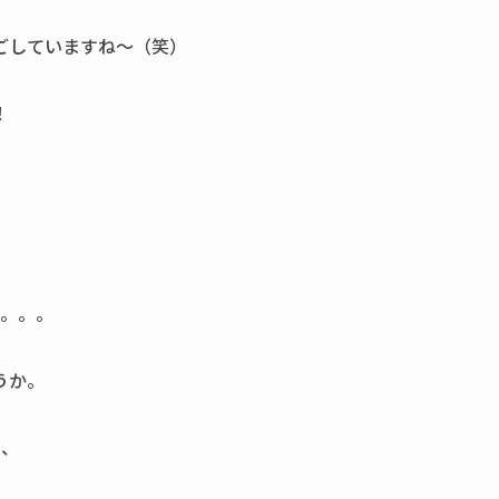
ごしていますね～（笑）
！
ね。。。
うか。
ら、