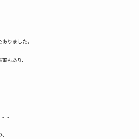
。
でありました。
来事もあり、
。。。
の、