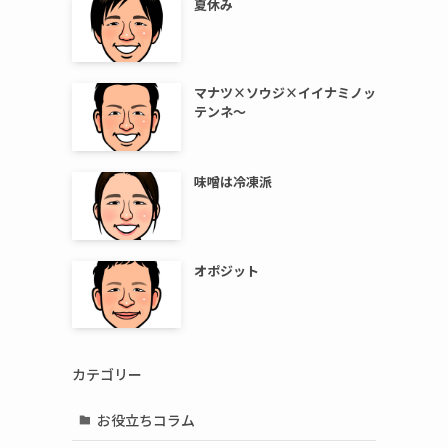
夏休み
マナツ×ソウジ×イイナミノッ
テンネ～
味噌は冷凍派
オポジット
カテゴリー
お役立ちコラム