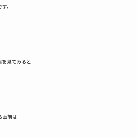
です。
達を見てみると
る直前は