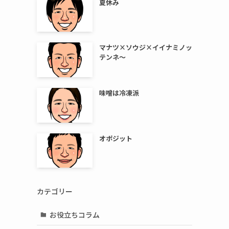
夏休み
マナツ×ソウジ×イイナミノッ
テンネ～
味噌は冷凍派
オポジット
カテゴリー
お役立ちコラム