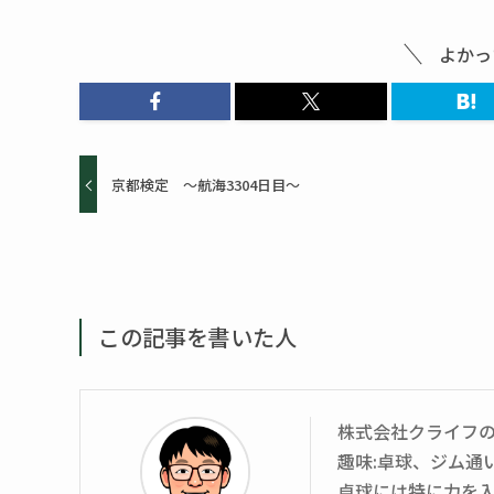
よかっ
京都検定 ～航海3304日目～
この記事を書いた人
株式会社クライフ
趣味:卓球、ジム通
卓球には特に力を入