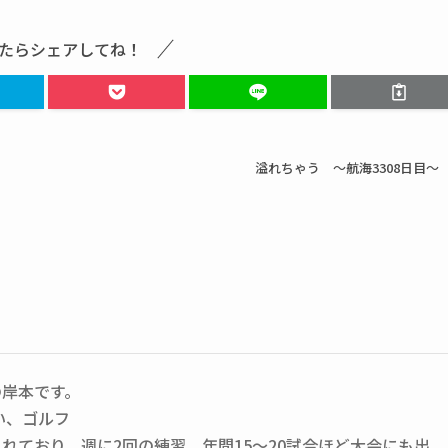
たらシェアしてね！
溢れちゃう ～航海3308日目～
の岸本です。
い、ゴルフ
れており、週に2回の練習、年間15～20試合ほど大会にも出