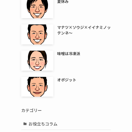
夏休み
マナツ×ソウジ×イイナミノッ
テンネ～
味噌は冷凍派
オポジット
カテゴリー
お役立ちコラム