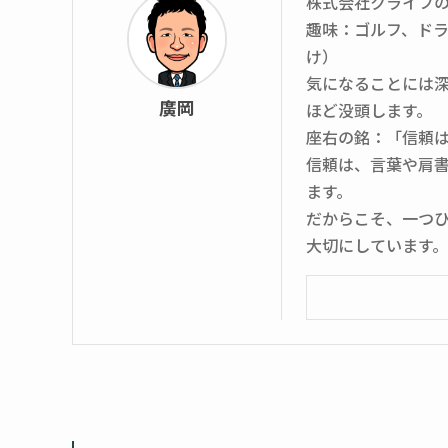
株式会社クライフ
趣味：ゴルフ、ド
け）
気になることには
廣岡
ほど没頭します。
座右の銘：「信頼
信頼は、言葉や肩
ます。
だからこそ、一つ
大切にしています。