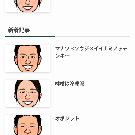
新着記事
マナツ×ソウジ×イイナミノッテ
ンネ～
味噌は冷凍派
オポジット