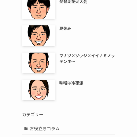
琵琶湖花火大会
夏休み
マナツ×ソウジ×イイナミノッ
テンネ～
味噌は冷凍派
カテゴリー
お役立ちコラム