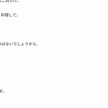
も二日だけ。
、料理して、
のはないでしょうから、
す。