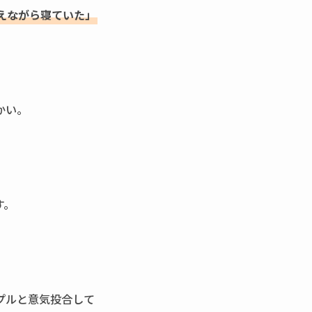
えながら寝ていた」
かい。
す。
プルと意気投合して