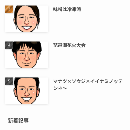
味噌は冷凍派
琵琶湖花火大会
マナツ×ソウジ×イイナミノッテ
ンネ～
新着記事